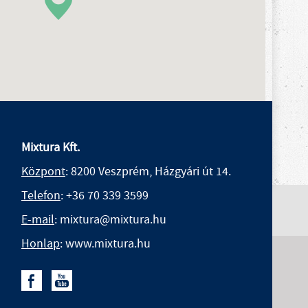
Mixtura Kft.
Központ
: 8200 Veszprém, Házgyári út 14.
Telefon
:
+36 70 339 3599
E-mail
: mixtura@mixtura.hu
Honlap
: www.mixtura.hu