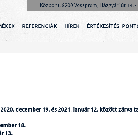
Központ: 8200 Veszprém, Házgyári út 14. •
MÉKEK
REFERENCIÁK
HÍREK
ÉRTÉKESÍTÉSI PONT
2020. december 19. és 2021. január 12. között zárva ta
cember 18.
ár 13.