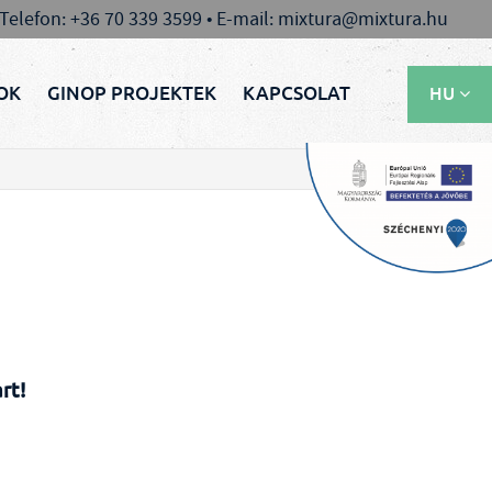
 Telefon: +36 70 339 3599 • E-mail: mixtura@mixtura.hu
OK
GINOP PROJEKTEK
KAPCSOLAT
HU
EN
RU
rt!