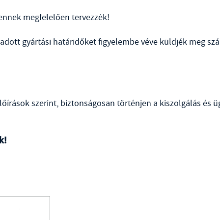
t ennek megfelelően tervezzék!
r adott gyártási határidőket figyelembe véve küldjék meg s
lőírások szerint, biztonságosan történjen a kiszolgálás és ü
k!