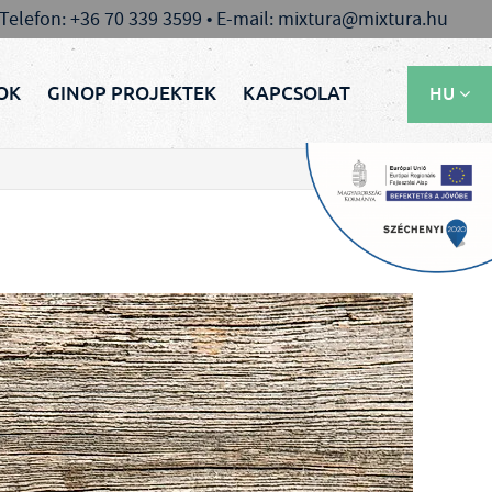
 Telefon: +36 70 339 3599 • E-mail: mixtura@mixtura.hu
OK
GINOP PROJEKTEK
KAPCSOLAT
HU
EN
RU