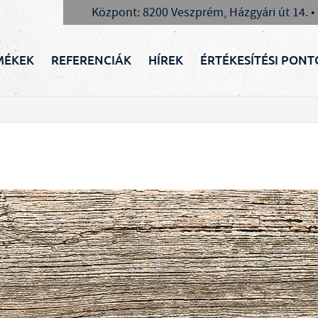
Központ: 8200 Veszprém, Házgyári út 14. •
MÉKEK
REFERENCIÁK
HÍREK
ÉRTÉKESÍTÉSI PONT