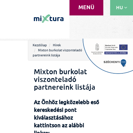
MENÜ
HU
EN
RU
Kezdőlap
Hírek
Mixton burkolat viszonteladó
partnereink listája
Mixton burkolat
viszonteladó
partnereink listája
Az Önhöz legközelebb eső
kereskedési pont
kiválasztásához
kattintson az alábbi