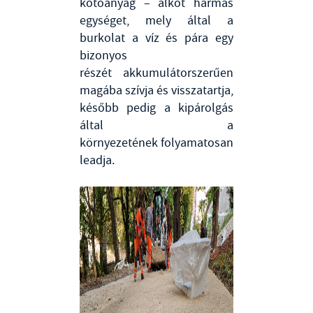
kötőanyag – alkot hármas
egységet, mely által a
burkolat a víz és pára egy
bizonyos
részét akkumulátorszerűen
magába szívja és visszatartja,
később pedig a kipárolgás
által a
környezetének folyamatosan
leadja.