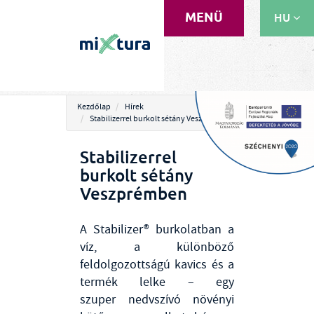
MENÜ
HU
EN
RU
Kezdőlap
Hírek
Stabilizerrel burkolt sétány Veszprémben
Stabilizerrel
burkolt sétány
Veszprémben
A Stabilizer® burkolatban a
víz, a különböző
feldolgozottságú kavics és a
termék lelke – egy
szuper nedvszívó növényi