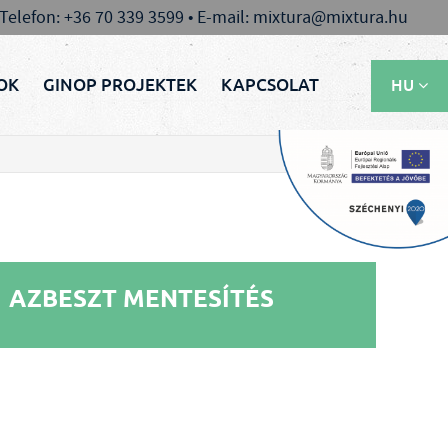
 Telefon: +36 70 339 3599 • E-mail: mixtura@mixtura.hu
OK
GINOP PROJEKTEK
KAPCSOLAT
HU
EN
RU
AZBESZT MENTESÍTÉS