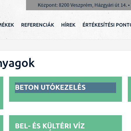
Központ: 8200 Veszprém, Házgyári út 14. •
MÉKEK
REFERENCIÁK
HÍREK
ÉRTÉKESÍTÉSI PONT
nyagok
BETON UTÓKEZELÉS
BEL- ÉS KÜLTÉRI VÍZ