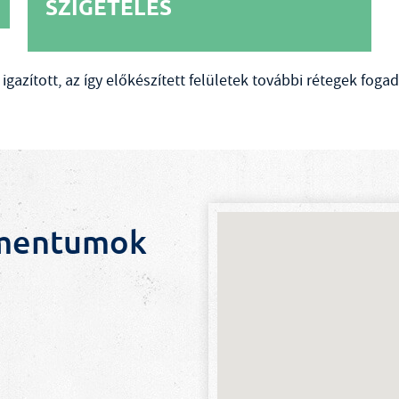
SZIGETELÉS
igazított, az így előkészített felületek további rétegek foga
umentumok