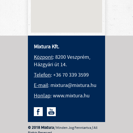
Mixtura Kft.
Központ
: 8200 Veszprém,
Házgyári út 14.
Telefon
:
+36 70 339 3599
E-mail
: mixtura@mixtura.hu
Honlap
: www.mixtura.hu
© 2018 Mixtura
/ Minden Jog Fenntartva / All
Rights Reserved.