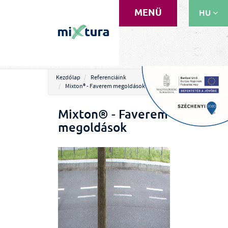
MENÜ
HU
EN
RU
Kezdőlap
Referenciáink
Mixton® - Faverem megoldások
Mixton® - Faverem
megoldások