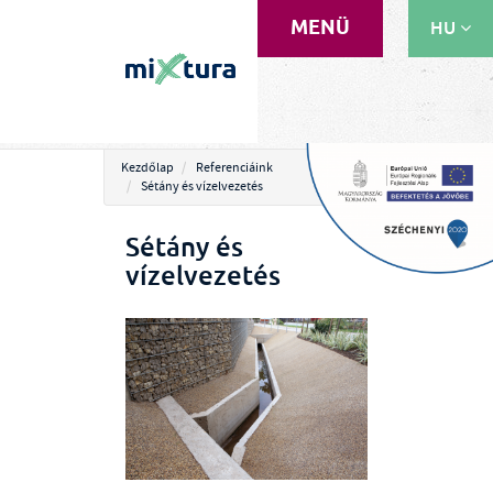
MENÜ
HU
EN
RU
Kezdőlap
Referenciáink
Sétány és vízelvezetés
Sétány és
vízelvezetés