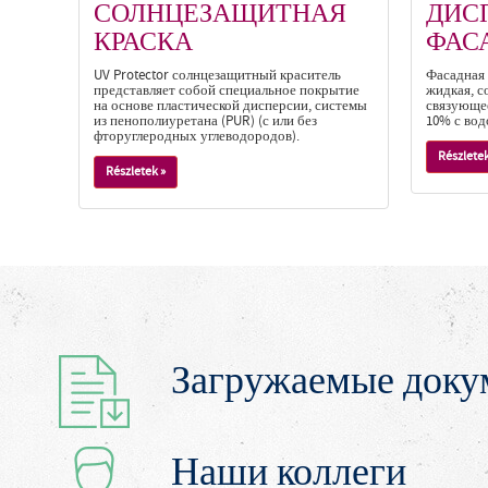
СОЛНЦЕЗАЩИТНАЯ
ДИС
КРАСКА
ФАС
UV Protector солнцезащитный краситель
Фасадная 
представляет собой специальное покрытие
жидкая, 
на основе пластической дисперсии, системы
связующее
из пенополиуретана (PUR) (с или без
10% с вод
фторуглеродных углеводородов).
Részletek
Részletek »
Загружаемые доку
Наши коллеги