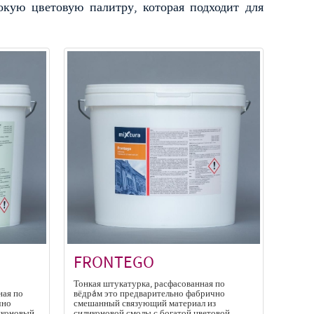
кую цветовую палитру, которая подходит для
FRONTEGO
о
Тонкая штукатурка, расфасованная по
ная по
вёдрáм это предварительно фабрично
чно
смешанный связующий материал из
иконовый
силиконовой смолы с богатой цветовой