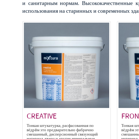
и санитарным нормам. Высококачественные к
использования на старинных и современных зда
CREATIVE
FRON
Тонкая штукатурка, расфасованная по
Тонкая шт
вёдрáм это предварительно фабрично
вёдрáм э
смешанный, дисперсионный связующий
смешанны
материал, кварц и другие минеральные
материал,