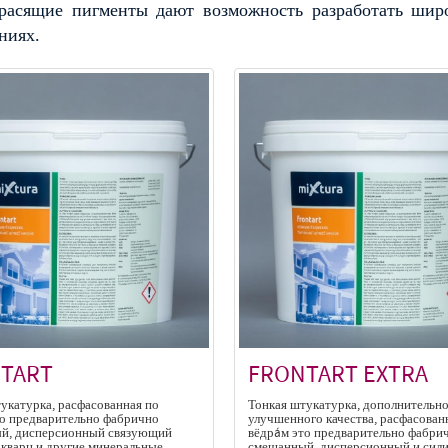
расящие пигменты дают возможность разработать широ
ниях.
TART
FRONTART EXTRA
укатурка, расфасованная по
Тонкая штукатурка, дополнительн
то предварительно фабрично
улучшенного качества, расфасован
й, дисперсионный связующий
вёдрáм это предварительно фабри
 кварц и другие минеральные
смешанный, дисперсионный и сил