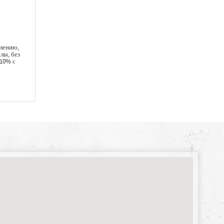
блению,
лы, без
 10% с