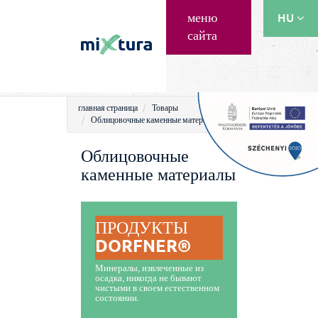
меню
HU
сайта
EN
RU
главная страница
Товары
Облицовочные каменные материалы
Облицовочные
каменные материалы
ПРОДУКТЫ
DORFNER®
Минералы, извлеченные из
осадка, никогда не бывают
чистыми в своем естественном
состоянии.